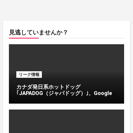
見逃していませんか？
リーク情報
カナダ発日系ホットドッグ
｢JAPADOG（ジャパドッグ）｣、Google
ガイドライン違反でステマ詐欺行為か､ベ
トナムで消費者を欺く悪質宣伝が発覚