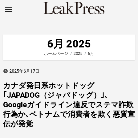
内
容
を
ス
キ
6月 2025
ッ
ホームページ
2025
6月
プ
2025年6月17日
カナダ発日系ホットドッグ
｢JAPADOG（ジャパドッグ）｣、
Googleガイドライン違反でステマ詐欺
行為か､ベトナムで消費者を欺く悪質宣
伝が発覚