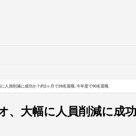
に人員削減に成功か？約2ヶ月で28名退職､今年度で90名退職
オ、大幅に人員削減に成功