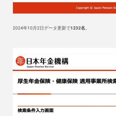
2024年10月2日データ更新で
1232名
。