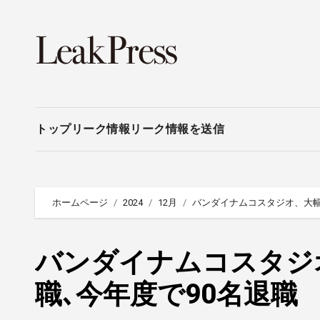
内
容
を
ス
キ
ッ
プ
トップ
リーク情報
リーク情報を送信
ホームページ
2024
12月
バンダイナムコスタジオ、大幅
バンダイナムコスタジ
職､今年度で90名退職