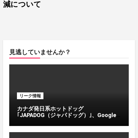
減について
見逃していませんか？
リーク情報
カナダ発日系ホットドッグ
｢JAPADOG（ジャパドッグ）｣、Google
ガイドライン違反でステマ詐欺行為か､ベ
トナムで消費者を欺く悪質宣伝が発覚