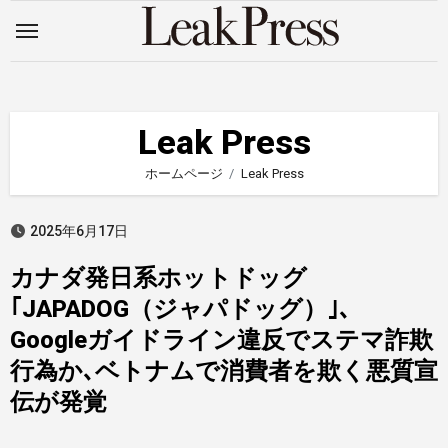
内
容
を
ス
キ
Leak Press
ッ
ホームページ
Leak Press
プ
2025年6月17日
カナダ発日系ホットドッグ
｢JAPADOG（ジャパドッグ）｣、
Googleガイドライン違反でステマ詐欺
行為か､ベトナムで消費者を欺く悪質宣
伝が発覚